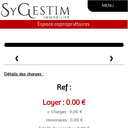
MENU
Accueil
Espace copropriétaires
Société
Vente
❮
❯
Location
Gestion locative
Détails des charges :
Syndic.
Ref :
Contact
Loyer : 0.00 €
+ Charges : 0,00 €
Honoraires : 0,00 €