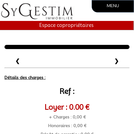
MENU
Accueil
Espace copropriétaires
Société
Vente
❮
❯
Location
Gestion locative
Détails des charges :
Syndic.
Ref :
Contact
Loyer : 0.00 €
+ Charges : 0,00 €
Honoraires : 0,00 €