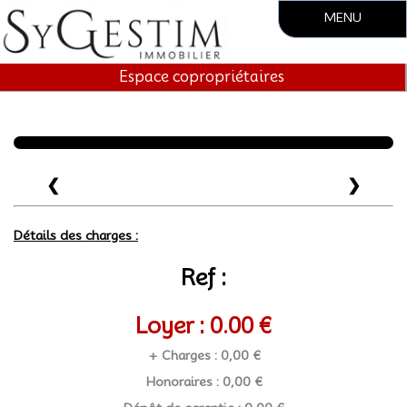
MENU
Accueil
Espace copropriétaires
Société
Vente
❮
❯
Location
Gestion locative
Détails des charges :
Syndic.
Ref :
Contact
Loyer : 0.00 €
+ Charges : 0,00 €
Honoraires : 0,00 €