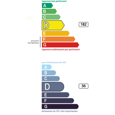
182
36