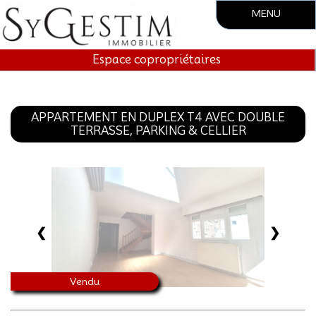
MENU
Accueil
Espace copropriétaires
Société
Vente
APPARTEMENT EN DUPLEX T4 AVEC DOUBLE
TERRASSE, PARKING & CELLIER
Location
Gestion locative
Syndic.
❮
❯
Contact
Vendu