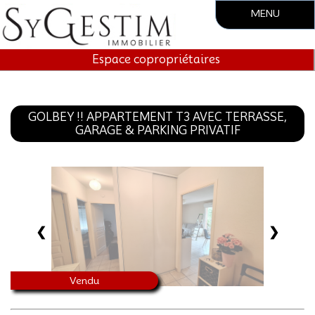
MENU
Accueil
Espace copropriétaires
Société
Vente
GOLBEY !! APPARTEMENT T3 AVEC TERRASSE,
GARAGE & PARKING PRIVATIF
Location
Gestion locative
Syndic.
❮
❯
Contact
Vendu