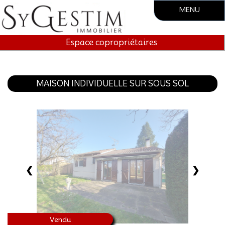
MENU
Accueil
Espace copropriétaires
Société
Vente
MAISON INDIVIDUELLE SUR SOUS SOL
Location
Gestion locative
Syndic.
❮
❯
Contact
Vendu